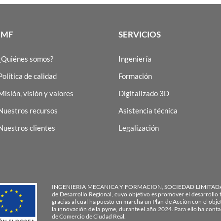
IMF
SERVICIOS
¿Quiénes somos?
Ingeniería
Política de calidad
Formación
Misión, visión y valores
Digitalizado 3D
Nuestros recursos
Asistencia técnica
Nuestros clientes
Legalización
INGENIERIA MECANICA Y FORMACION, SOCIEDAD LIMITADA PR
de Desarrollo Regional, cuyo objetivo es promover el desarrollo t
gracias al cual ha puesto en marcha un Plan de Acción con el obj
la innovación de la pyme, durante el año 2024. Para ello ha con
de Comercio de Ciudad Real.