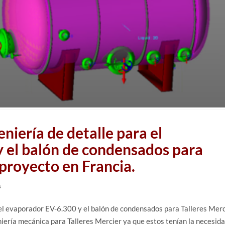
eniería de detalle para el
 el balón de condensados para
 proyecto en Francia.
s
a el evaporador EV-6.300 y el balón de condensados para Talleres Mer
eniería mecánica para Talleres Mercier ya que estos tenían la necesid