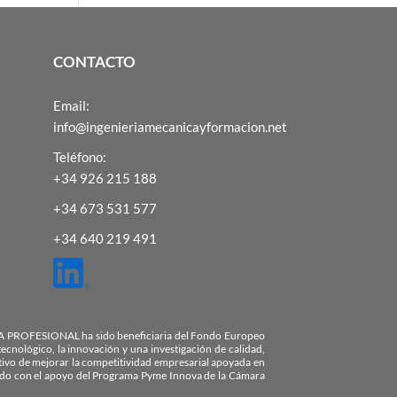
CONTACTO
Email:
info@ingenieriamecanicayformacion.net
Teléfono:
+34 926 215 188
+34 673 531 577
+34 640 219 491
OFESIONAL ha sido beneficiaria del Fondo Europeo
ecnológico, la innovación y una investigación de calidad,
etivo de mejorar la competitividad empresarial apoyada en
tado con el apoyo del Programa Pyme Innova de la Cámara