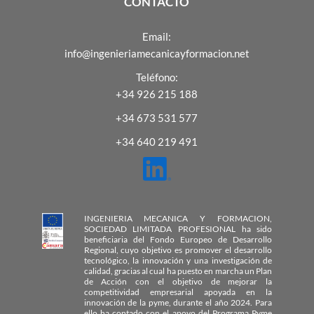
CONTACTO
Email:
info@ingenieriamecanicayformacion.net
Teléfono:
+34 926 215 188
+34 673 531 577
+34 640 219 491
INGENIERIA MECANICA Y FORMACION,
SOCIEDAD LIMITADA PROFESIONAL ha sido
beneficiaria del Fondo Europeo de Desarrollo
Regional, cuyo objetivo es promover el desarrollo
tecnológico, la innovación y una investigación de
calidad, gracias al cual ha puesto en marcha un Plan
de Acción con el objetivo de mejorar la
competitividad empresarial apoyada en la
innovación de la pyme, durante el año 2024. Para
ello ha contado con el apoyo del Programa Pyme