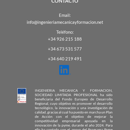
CONTACTO
Email:
info@ingenieriamecanicayformacion.net
Teléfono:
+34 926 215 188
+34 673 531 577
+34 640 219 491
INGENIERIA MECANICA Y FORMACION,
SOCIEDAD LIMITADA PROFESIONAL ha sido
beneficiaria del Fondo Europeo de Desarrollo
Regional, cuyo objetivo es promover el desarrollo
tecnológico, la innovación y una investigación de
calidad, gracias al cual ha puesto en marcha un Plan
de Acción con el objetivo de mejorar la
competitividad empresarial apoyada en la
innovación de la pyme, durante el año 2024. Para
ello ha contado con el apoyo del Programa Pyme