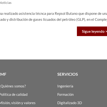
Noticias
 ha realizado asistencia técnca para Repsol Butano que dispone de un
do y distribución de gases licuados del petróleo (GLP), en el Comple
Sigue leyendo 
IMF
SERVICIOS
¿Quiénes somos?
Ingeniería
Política de calidad
Formación
Misión, visión y valores
Digitalizado 3D