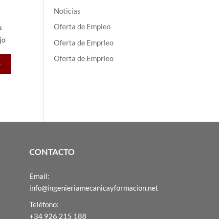
Noticias
Oferta de Empleo
a
jo
Oferta de Emprleo
Oferta de Emprleo
>
CONTACTO
Email:
info@ingenieriamecanicayformacion.net
Teléfono:
+34 926 215 188