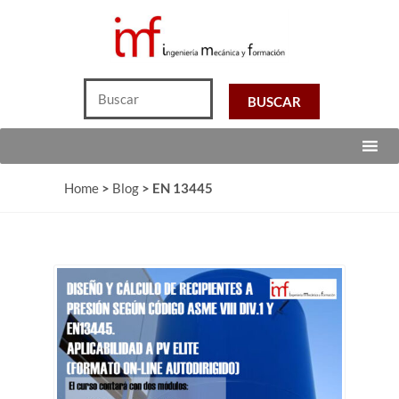
Home
>
Blog
>
EN 13445